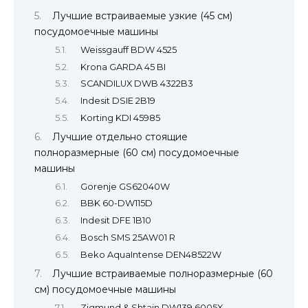
Лучшие встраиваемые узкие (45 см)
посудомоечные машины
Weissgauff BDW 4525
Krona GARDA 45 BI
SCANDILUX DWB 4322B3
Indesit DSIE 2B19
Korting KDI 45985
Лучшие отдельно стоящие
полноразмерные (60 см) посудомоечные
машины
Gorenje GS62040W
BBK 60-DW115D
Indesit DFE 1B10
Bosch SMS 25AW01 R
Beko AquaIntense DEN48522W
Лучшие встраиваемые полноразмерные (60
см) посудомоечные машины
Zigmund & Shtain DW139.6005X