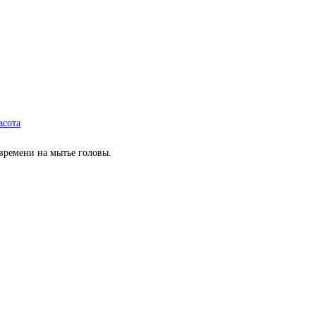
асота
 времени на мытье головы.