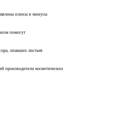
выявлены плюсы и минусы
анизм помогут
сора, опавших листьев
лей производители косметических