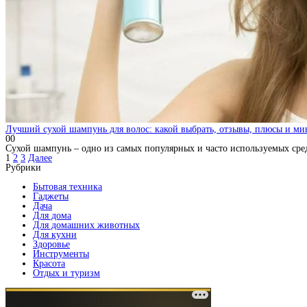
Лучший сухой шампунь для волос: какой выбрать, отзывы, плюсы и ми
0
0
Сухой шампунь – одно из самых популярных и часто используемых сред
Пагинация
1
2
3
Далее
записей
Рубрики
Бытовая техника
Гаджеты
Дача
Для дома
Для домашних животных
Для кухни
Здоровье
Инструменты
Красота
Отдых и туризм