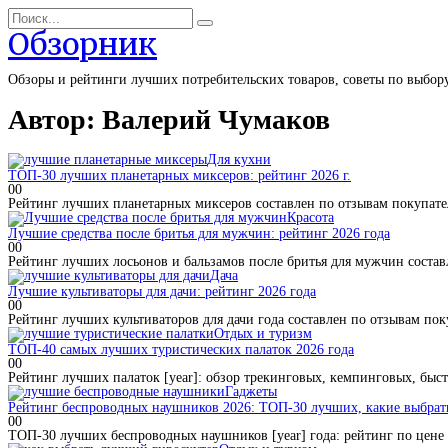
Перейти
Search
к
for:
Обзорник
содержанию
Обзоры и рейтинги лучших потребительских товаров, советы по выбор
Автор:
Валерий Чумаков
Для кухни
ТОП-30 лучших планетарных миксеров: рейтинг 2026 г.
0
0
Рейтинг лучших планетарных миксеров составлен по отзывам покупател
Красота
Лучшие средства после бритья для мужчин: рейтинг 2026 года
0
0
Рейтинг лучших лосьонов и бальзамов после бритья для мужчин соста
Дача
Лучшие культиваторы для дачи: рейтинг 2026 года
0
0
Рейтинг лучших культиваторов для дачи года составлен по отзывам п
Отдых и туризм
ТОП-40 самых лучших туристических палаток 2026 года
0
0
Рейтинг лучших палаток [year]: обзор трекинговых, кемпинговых, быст
Гаджеты
Рейтинг беспроводных наушников 2026: ТОП-30 лучших, какие выбрат
0
0
ТОП-30 лучших беспроводных наушников [year] года: рейтинг по цене 