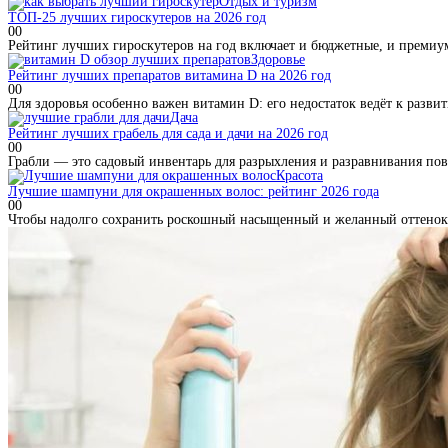
Отдых и туризм
ТОП-25 лучших гироскутеров на 2026 год
0
0
Рейтинг лучших гироскутеров на год включает и бюджетные, и премиу
Здоровье
Рейтинг лучших препаратов витамина D на 2026 год
0
0
Для здоровья особенно важен витамин D: его недостаток ведёт к развит
Дача
Рейтинг лучших грабель для сада и дачи на 2026 год
0
0
Грабли — это садовый инвентарь для разрыхления и разравнивания пов
Красота
Лучшие шампуни для окрашенных волос: рейтинг 2026 года
0
0
Чтобы надолго сохранить роскошный насыщенный и желанный оттенок л